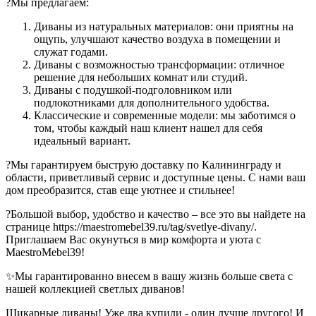
?Мы предлагаем:
Диваны из натуральных материалов: они приятны на
ощупь, улучшают качество воздуха в помещении и
служат годами.
Диваны с возможностью трансформации: отличное
решение для небольших комнат или студий.
Диваны с подушкой-подголовником или
подлокотниками для дополнительного удобства.
Классические и современные модели: мы заботимся о
том, чтобы каждый наш клиент нашел для себя
идеальный вариант.
?Мы гарантируем быструю доставку по Калининграду и
области, приветливый сервис и доступные цены. С нами ваш
дом преобразится, став еще уютнее и стильнее!
?Большой выбор, удобство и качество – все это вы найдете на
странице https://maestromebel39.ru/tag/svetlye-divany/.
Приглашаем Вас окунуться в мир комфорта и уюта с
MaestroMebel39!
✨Мы гарантированно внесем в вашу жизнь больше света с
нашей коллекцией светлых диванов!
Шикарные диваны! Уже два купили - один лучше другого! И