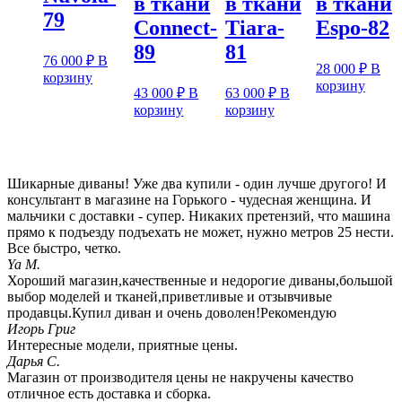
в ткани
в ткани
в ткани
79
Connect-
Tiara-
Espo-82
89
81
76 000
₽
В
28 000
₽
В
корзину
корзину
43 000
₽
В
63 000
₽
В
корзину
корзину
Шикарные диваны! Уже два купили - один лучше другого! И
консультант в магазине на Горького - чудесная женщина. И
мальчики с доставки - супер. Никаких претензий, что машина
прямо к подъезду подъехать не может, нужно метров 25 нести.
Все быстро, четко.
Ya M.
Хороший магазин,качественные и недорогие диваны,большой
выбор моделей и тканей,приветливые и отзывчивые
продавцы.Купил диван и очень доволен!Рекомендую
Игорь Григ
Интересные модели, приятные цены.
Дарья С.
Магазин от производителя цены не накручены качество
отличное есть доставка и сборка.