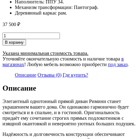
Наполнитель: ППУ 34.
Механизм трансформации: Пантограф.
Деревянный каркас рам.
37 500
₽
Количество
товара
В корзину
Диван
Римини
Указана минимальная стоимость товара.
прямой
Уточняйте окончательную стоимость и наличие товара
в
в
магазинах
! Любую мебель возможно приобрести
под заказ
.
ткани
Greta
Описание
Отзывы (0)
Где купить?
grey
Описание
Элегантный однотонный прямой диван Римини станет
украшением вашего дома. Он одинаково гармонично будет
смотреться и в спальне, и в гостиной. Оригинальность
придаёт ему сочетание строгих прямых подлокотников с
изящной окантовкой и невероятно уютных больших подушек.
Надёжность и долговечность конструкции обеспечивают