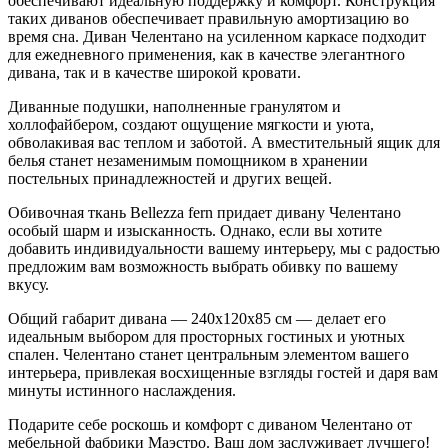
обеспечивают идеальную поддержку и комфорт. Конструкция
таких диванов обеспечивает правильную амортизацию во
время сна. Диван Челентано на усиленном каркасе подходит
для ежедневного применения, как в качестве элегантного
дивана, так и в качестве широкой кровати.
Диванные подушки, наполненные гранулятом и
холлофайбером, создают ощущение мягкости и уюта,
обволакивая вас теплом и заботой. А вместительный ящик для
белья станет незаменимым помощником в хранении
постельных принадлежностей и других вещей.
Обивочная ткань Bellezza fern придает дивану Челентано
особый шарм и изысканность. Однако, если вы хотите
добавить индивидуальности вашему интерьеру, мы с радостью
предложим вам возможность выбрать обивку по вашему
вкусу.
Общий габарит дивана — 240х120х85 см — делает его
идеальным выбором для просторных гостиных и уютных
спален. Челентано станет центральным элементом вашего
интерьера, привлекая восхищенные взгляды гостей и даря вам
минуты истинного наслаждения.
Подарите себе роскошь и комфорт с диваном Челентано от
мебельной фабрики Маэстро. Ваш дом заслуживает лучшего!