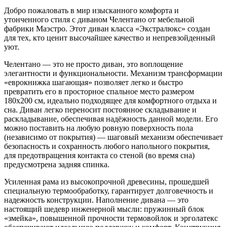
Добро пожаловать в мир изысканного комфорта и
утонченного стиля с диваном Челентано от мебельной
фабрики Маэстро. Этот диван класса «Экстралюкс» создан
для тех, кто ценит высочайшее качество и непревзойденный
уют.
Челентано — это не просто диван, это воплощение
элегантности и функциональности. Механизм трансформации
«еврокнижка шагающая» позволяет легко и быстро
превратить его в просторное спальное место размером
180х200 см, идеально подходящее для комфортного отдыха и
сна. Диван легко переносит постоянное складывание и
раскладывание, обеспечивая надёжность данной модели. Его
можно поставить на любую ровную поверхность пола
(независимо от покрытия) — шаговый механизм обеспечивает
безопасность и сохранность любого напольного покрытия,
для предотвращения контакта со стеной (во время сна)
предусмотрена задняя спинка.
Усиленная рама из высокопрочной древесины, прошедшей
специальную термообработку, гарантирует долговечность и
надежность конструкции. Наполнение дивана — это
настоящий шедевр инженерной мысли: пружинный блок
«змейка», повышенной прочности термовойлок и эрголатекс