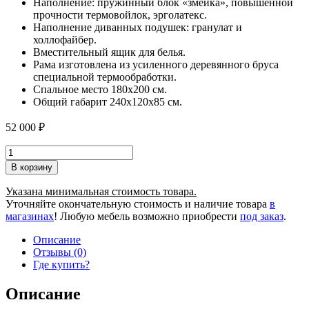
Наполнение: пружинный блок «змейка», повышенной
прочности термовойлок, эрголатекс.
Наполнение диванных подушек: гранулат и
холлофайбер.
Вместительный ящик для белья.
Рама изготовлена из усиленного деревянного бруса
специальной термообработки.
Спальное место 180х200 см.
Общий габарит 240х120х85 см.
52 000
₽
Количество
товара
В корзину
Диван
Челентано
Указана минимальная стоимость товара.
прямой
Уточняйте окончательную стоимость и наличие товара
в
магазинах
! Любую мебель возможно приобрести
под заказ
.
Описание
Отзывы (0)
Где купить?
Описание